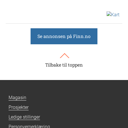
Se annonsen på Finn.no
Tilbake til toppen
Magasin
Prosjekter
Ledige stillinger
Personvernerklæring