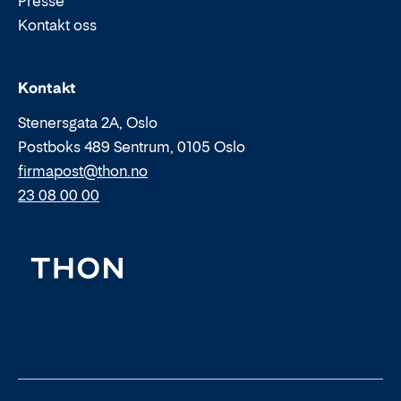
Presse
Kontakt oss
Epost:
Telefon:
Kontakt
Stenersgata 2A, Oslo
Postboks 489 Sentrum, 0105 Oslo
firmapost@thon.no
23 08 00 00