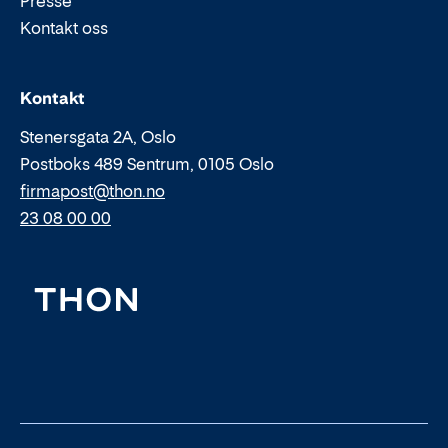
Presse
Kontakt oss
Epost:
Telefon:
Kontakt
Stenersgata 2A, Oslo
Postboks 489 Sentrum, 0105 Oslo
firmapost@thon.no
23 08 00 00