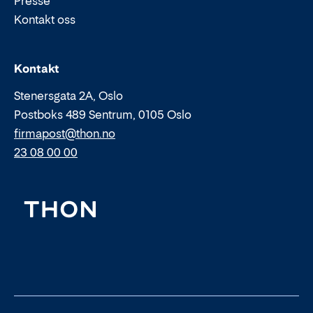
Presse
Kontakt oss
Epost:
Telefon:
Kontakt
Stenersgata 2A, Oslo
Postboks 489 Sentrum, 0105 Oslo
firmapost@thon.no
23 08 00 00