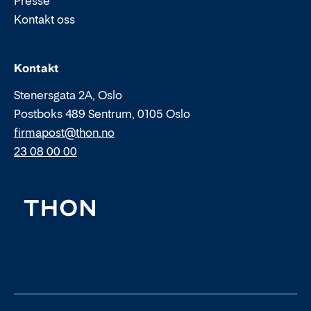
Presse
Kontakt oss
Epost:
Telefon:
Kontakt
Stenersgata 2A, Oslo
Postboks 489 Sentrum, 0105 Oslo
firmapost@thon.no
23 08 00 00